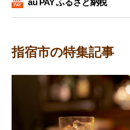
au PAY ふるさと納税
寄付上限額シミュレーション
給与所得者版
指宿市の特集記事
副業・パラレルワーカー
個人事業主・フリーラン
個人事業・フリーランス