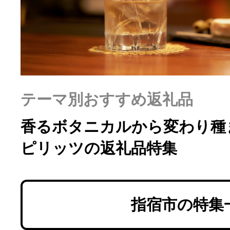
ふるさと納税の基礎知識
10秒ぴったり診断
自治体直営サイト特集
テーマ別おすすめ返礼品
はじめるバイブルとは
香るボタニカルから変わり種
ピリッツの返礼品特集
よくあるご質問
問い合わせ
指宿市の特集