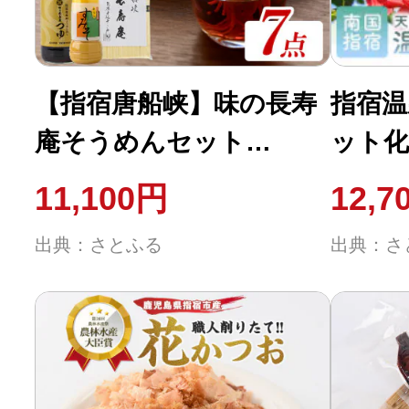
【指宿唐船峡】味の長寿
指宿温
庵そうめんセット
ット化粧
(IB014-003)
001)
11,100円
12,7
出典：さとふる
出典：さ