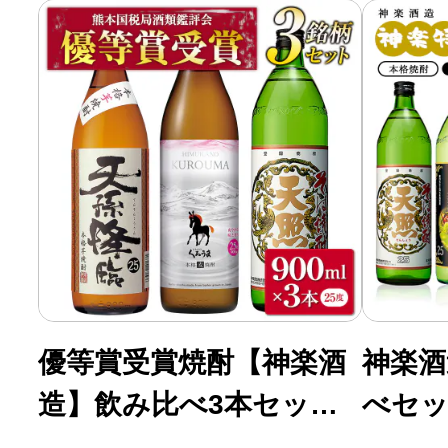
優等賞受賞焼酎【神楽酒
神楽酒
造】飲み比べ3本セット
べセッ
[3184]
ば・栗