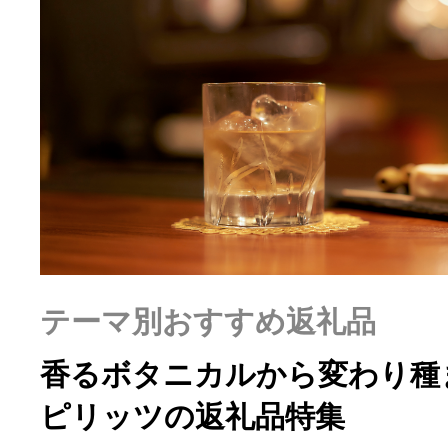
ふるさと納税の基礎知識
10秒ぴったり診断
自治体直営サイト特集
はじめるバイブルとは
よくあるご質問
テーマ別おすすめ返礼品
香るボタニカルから変わり種
問い合わせ
ピリッツの返礼品特集