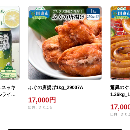
.スッキ
ふぐの唐揚げ1kg_29007A
驚異のぐ
ルライト
1.36kg_
17,000円
17,0
出典：さとふる
出典：さと