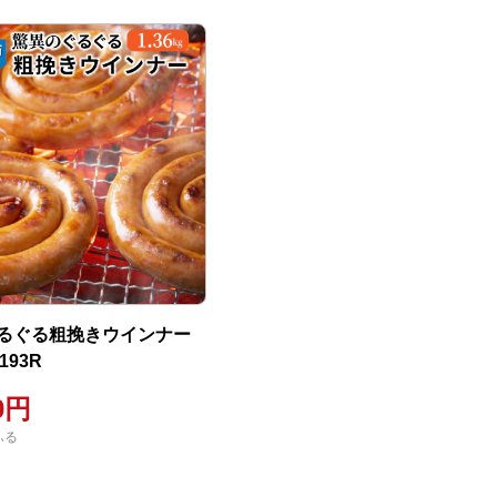
るぐる粗挽きウインナー
1193R
00円
ふる