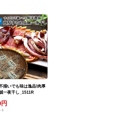
不揃いでも味は逸品!肉厚
一夜干し_1511R
00円
ふる