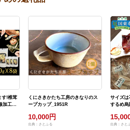
す!椎茸
くにさきかたち工房のきなりのス
サイズは
外線加工仕
ープカップ_1951R
するめ烏賊
10,000円
15,0
出典：さとふる
出典：さと