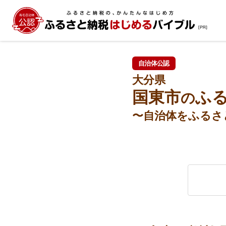
自治体公認
大分県
国東市
ふ
の
〜自治体をふるさ