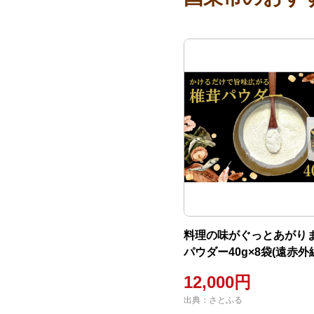
料理の味がぐっとあがりま
パウダー40g×8袋(遠赤
上げ)_2293R
12,000円
出典：さとふる