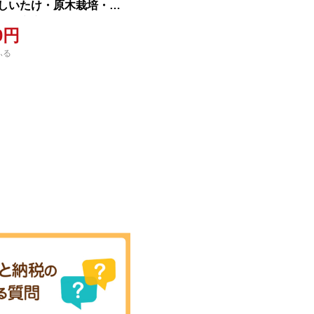
しいたけ・原木栽培・大
大野市産)
00円
ふる