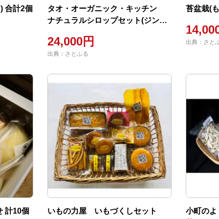
) 合計2個
タオ・オーガニック・キッチン
苔盆栽(も
ナチュラルシロップセット(ジンジ
14,0
ャーシロップ・チャイ素・酵素シ
24,000円
出典：さと
ロップ)
出典：さとふる
 計10個
いもの力屋 いもづくしセット
小町のよ