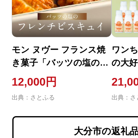
モン ヌヴー フランス焼
ワン
き菓子「バッツの塩のフ
の大
レンチビスキュイ」16枚
200ml
12,000円
21,0
入りクッキー缶_J01027
出典：さとふる
出典：さ
大分市の返礼