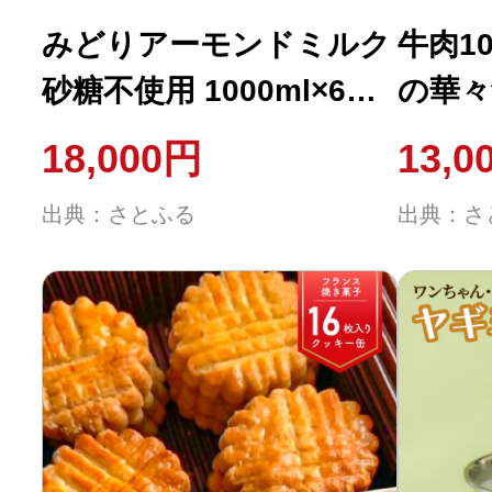
みどりアーモンドミルク
牛肉1
砂糖不使用 1000ml×6入
の華々
×2ケース(計12
子 1
18,000円
13,0
本)_I07008
_A070
出典：さとふる
出典：さ