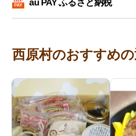
au PAY ふるさと納税
寄付上限額シミュレーション
給与所得者版
西原村のおすすめの
副業・パラレルワーカー
個人事業主・フリーラン
個人事業・フリーランス