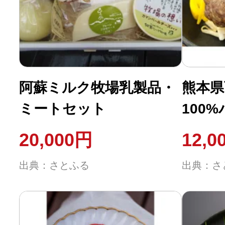
ふるさと納税の基礎知識
10秒ぴったり診断
自治体直営サイト特集
阿蘇ミルク牧場乳製品・
熊本県
ミートセット
100
はじめるバイブルとは
150g
20,000円
12,0
よくあるご質問
出典：さとふる
出典：さ
問い合わせ