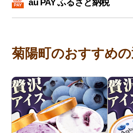
au PAY ふるさと納税
寄付上限額シミュレーション
給与所得者版
菊陽町のおすすめの
副業・パラレルワーカー
個人事業主・フリーラン
個人事業・フリーランス