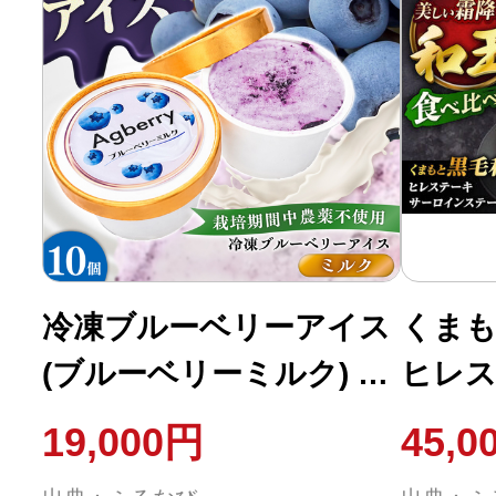
お菓子 カップ カップア
アイス
イ
冷凍ブルーベリーアイス
くまも
(ブルーベリーミルク) 計
ヒレス
10個セット / アイス あ
サーロ
19,000円
45,0
いす 氷菓子 フルーツ ブ
べ比べ