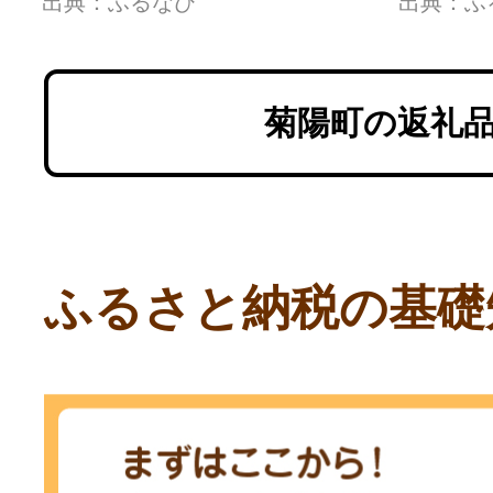
出典：ふるなび
出典：ふ
ルーベリー ぶるーべりー
(各2枚
ミルク デザート おやつ
和牛 
お菓子 カップ カップア
本県 
菊陽町の返礼
イス 夏 ひんやり 熊
農業協
ふるさと納税の基礎