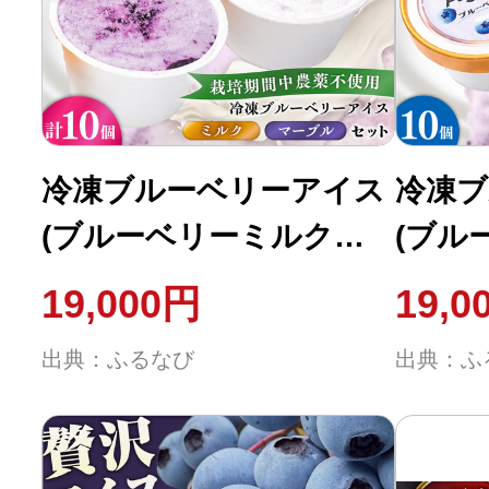
ふるさと納税の基礎知識
10秒ぴったり診断
自治体直営サイト特集
冷凍ブルーベリーアイス
冷凍ブ
(ブルーベリーミルク、
(ブル
はじめるバイブルとは
マーブル 各5個) 計10個
計10個
19,000円
19,0
セット / アイス あいす
いす 
よくあるご質問
出典：ふるなび
出典：ふ
氷菓子 フルーツ ブルー
ルーベ
問い合わせ
ベリー ぶるーべりー マ
マーブ
ーブル デザート おやつ
つ お