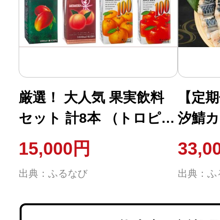
厳選！ 大人気 果実飲料
【定期
セット 計8本 （トロピカ
汐鯖カッ
ルマンゴー 1L × 2本 ／
仕込み
15,000円
33,0
桃果 1L × 2本 ／ オレン
弁当の
出典：ふるなび
出典：ふ
ジ100 1L × 2本 ／ アッ
量約5.
プル100 1L × 2本） ／
一汐鯖