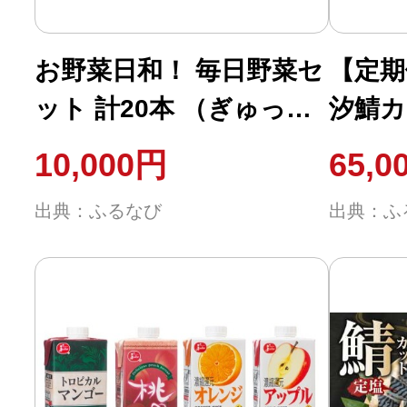
ふるさと納税の基礎知識
お野菜日和！ 毎日野菜セ
【定期
10秒ぴったり診断
ット 計20本 （ぎゅっと
汐鯖カッ
日本の野菜 125ml × 8本
仕込み
自治体直営サイト特集
10,000円
65,0
／ 収穫野菜PLUS 16種類
弁当の
はじめるバイブルとは
出典：ふるなび
出典：ふ
の果実と野菜 200ml × 6
量約10
本 ／ 収穫野菜PLUS フ
一汐鯖
よくあるご質問
ルーツと青野菜 200ml
凍 焼
お弁当
問い合わせ