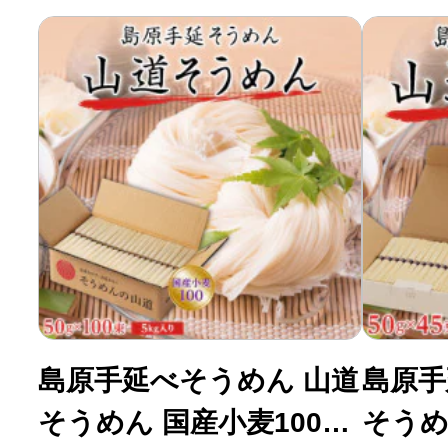
ふるさと納税の基礎知識
10秒ぴったり診断
自治体直営サイト特集
はじめるバイブルとは
よくあるご質問
島原手延べそうめん 山道
島原手
問い合わせ
そうめん 国産小麦100
そうめん