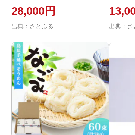
50g×100束 金帯 / 南島原
束 紫帯
28,000円
13,0
市
出典：さとふる
出典：さ