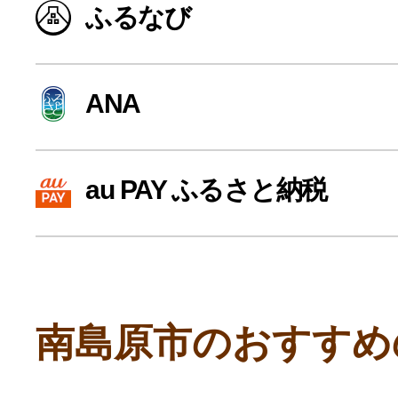
ふるなび
寄付上限額シミュレーション
給与所得者版
ANA
副業・パラレルワーカー
au PAY ふるさと納税
個人事業主・フリーラン
個人事業・フリーランス
南島原市のおすすめ