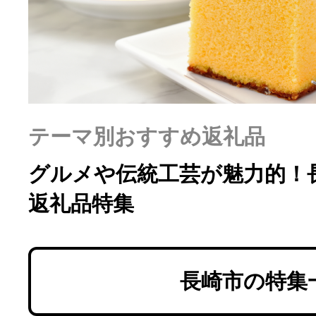
ふるさと納税の基礎知識
10秒ぴったり診断
自治体直営サイト特集
テーマ別おすすめ返礼品
はじめるバイブルとは
グルメや伝統工芸が魅力的！
返礼品特集
よくあるご質問
問い合わせ
長崎市の特集