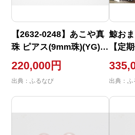
【2632-0248】あこや真
鯨おま
珠 ピアス(9mm珠)(YG)
【定期
S-20
12月
220,000円
335,
以上）
出典：ふるなび
出典：ふ
[LES0