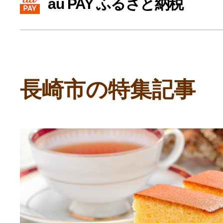
au PAY ふるさと納税
寄付上限額シミュレーション
給与所得者版
長崎市の特集記事
副業・パラレルワーカー
個人事業主・フリーラン
個人事業・フリーランス