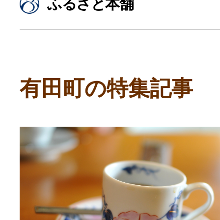
ふるさと本舗
寄付上限額シミュレーション
給与所得者版
有田町の特集記事
副業・パラレルワーカー
個人事業主・フリーラン
個人事業・フリーランス