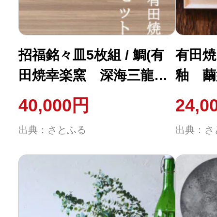
招福銘々皿5枚組 / 鯛(有
有田焼
田焼幸楽窯 深海三龍堂)
釉 繭
(有田町)
40,000円
24,0
出典：さとふる
出典：さ