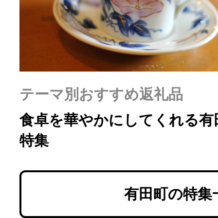
ふるさと納税の基礎知識
10秒ぴったり診断
自治体直営サイト特集
テーマ別おすすめ返礼品
はじめるバイブルとは
食卓を華やかにしてくれる有
特集
よくあるご質問
問い合わせ
有田町の特集