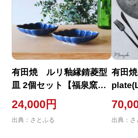
有田焼 ルリ釉縁錆菱型
有田焼 
皿 2個セット【福泉窯
plate
xARITAYAKI-STORE】デ
A70-1
24,000円
70,0
ザート皿
出典：さとふる
出典：さ