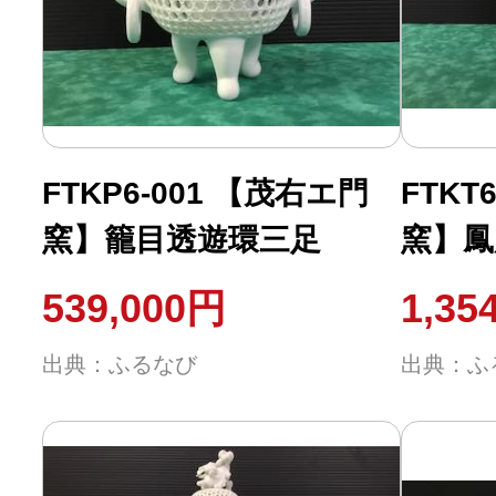
ふるさと納税の基礎知識
10秒ぴったり診断
自治体直営サイト特集
FTKP6-001 【茂右エ門
FTKT
窯】籠目透遊環三足
窯】鳳
はじめるバイブルとは
539,000円
1,35
よくあるご質問
出典：ふるなび
出典：ふ
問い合わせ