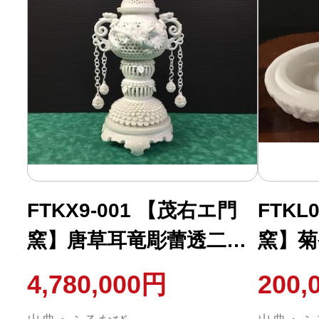
FTKX9-001 【茂右エ門
FTKL
窯】唐草耳竜彫蕾透二段
窯】菊
香炉
4,780,000円
200,