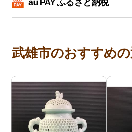
au PAY ふるさと納税
寄付上限額シミュレーション
給与所得者版
武雄市のおすすめの
副業・パラレルワーカー
個人事業主・フリーラン
個人事業・フリーランス