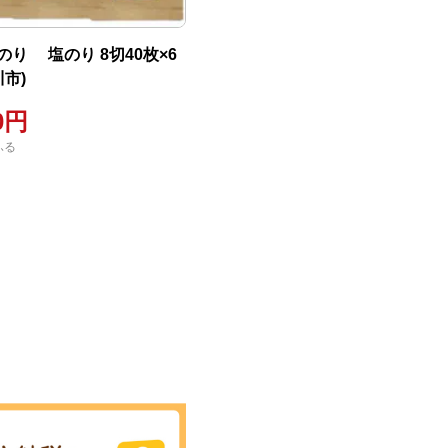
り 塩のり 8切40枚×6
川市)
00円
ふる