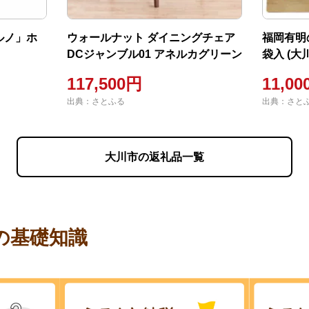
ルノ」ホ
ウォールナット ダイニングチェア
福岡有明の
】
DCジャンブル01 アネルカグリーン
袋入 (大
117,500円
11,0
出典：さとふる
出典：さと
大川市の返礼品一覧
の基礎知識