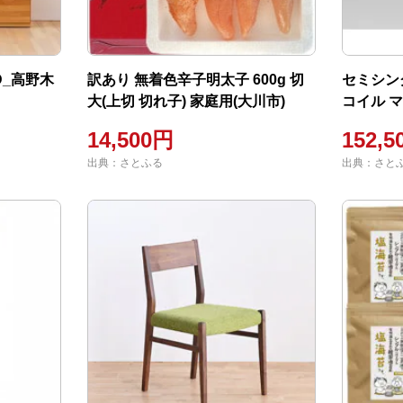
D_高野木
訳あり 無着色辛子明太子 600g 切
セミシン
大(上切 切れ子) 家庭用(大川市)
コイル 
ベーシッ
14,500円
152,5
出典：さとふる
出典：さと