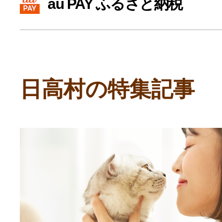
au PAY ふるさと納税
寄付上限額シミュレーション
給与所得者版
日高村の特集記事
副業・パラレルワーカー
個人事業主・フリーラン
個人事業・フリーランス