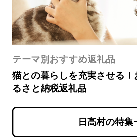
ふるさと納税の基礎知識
10秒ぴったり診断
自治体直営サイト特集
テーマ別おすすめ返礼品
はじめるバイブルとは
猫との暮らしを充実させる！
るさと納税返礼品
よくあるご質問
問い合わせ
日高村の特集