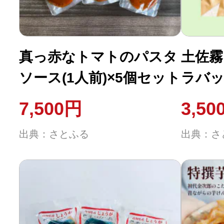
真っ赤なトマトのパスタ
土佐霧
ソース(1人前)×5個セット
ラバッ
茶・ほ
7,500円
3,50
和紅茶
出典：さとふる
出典：さ
茶)