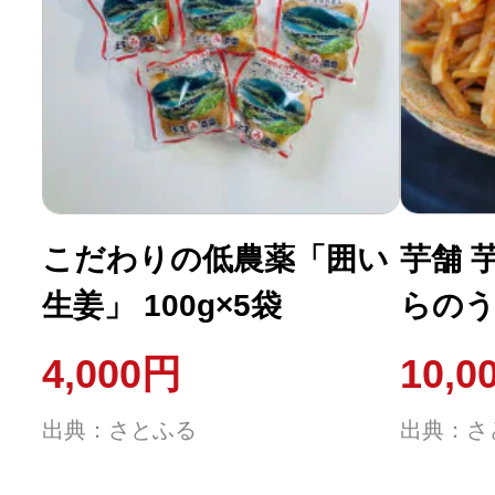
こだわりの低農薬「囲い
芋舗 
生姜」 100g×5袋
らの
箱入り
4,000円
10,0
出典：さとふる
出典：さ