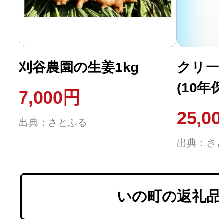
刈谷農園の生姜1kg
クリー
(10
7,000円
レにセ
25,0
出典：さとふる
出典：さ
いの町の返礼