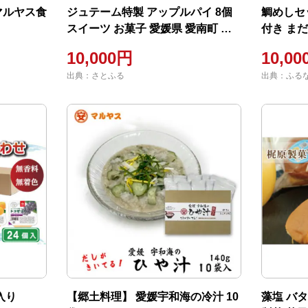
 マルヤス食
ジュテーム特製 アップルパイ 8個
鯛めしセッ
スイーツ お菓子 愛媛県 愛南町 ジ
付き まだ
ュテーム
町愛南サ
10,000円
10,0
出典：さとふる
出典：ふる
入り
【郷土料理】 愛媛宇和海の冷汁 10
藻塩 バタ