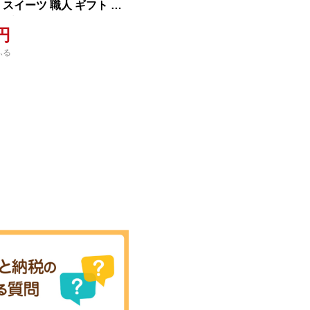
 スイーツ 職人 ギフト 愛
答 プレゼント
0円
ふる