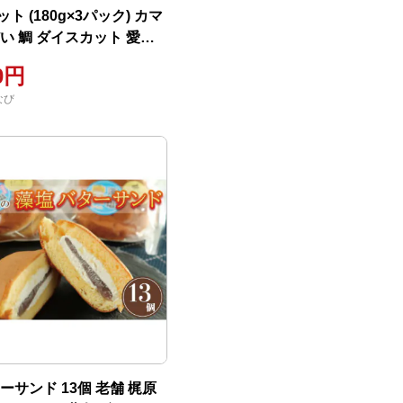
ト (180g×3パック) カマ
い 鯛 ダイスカット 愛南
ン・フィッシュ
00円
なび
ーサンド 13個 老舗 梶原