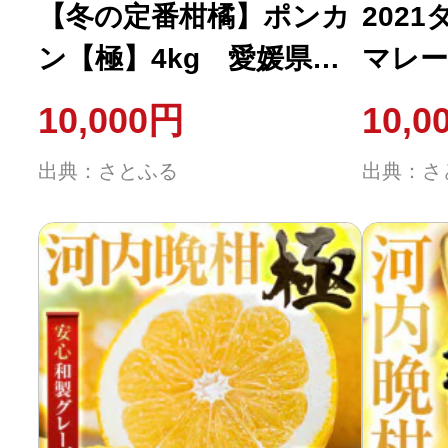
【冬の定番柑橘】ポンカ
202
ン【極】4kg 愛媛県産
マレー
【C49-54】
ット「
10,000円
10,0
ド・太
出典：さとふる
出典：さ
3】