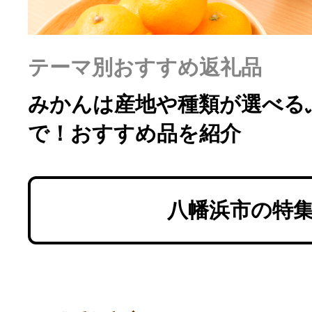
ふるさと納税の基礎知識
10秒ぴったり診断
テーマ別おすすめ返礼品
みかんは産地や種類が選べる
自治体直営サイト特集
で！おすすめ品を紹介
はじめるバイブルとは
八幡浜市の特
よくあるご質問
問い合わせ