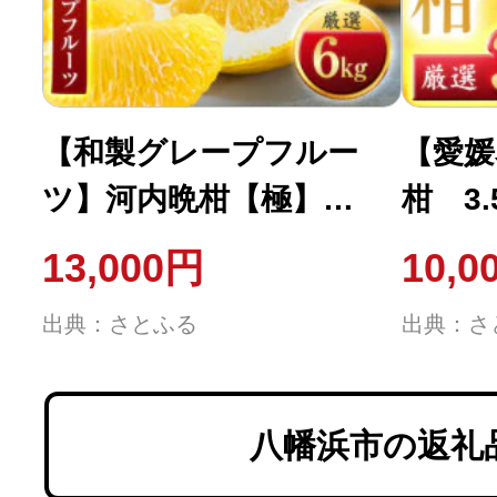
【和製グレープフルー
【愛媛
ツ】河内晩柑【極】
柑 3.
6kg 愛媛県産【C49-
13,000円
10,0
61】
出典：さとふる
出典：さ
八幡浜市の返礼