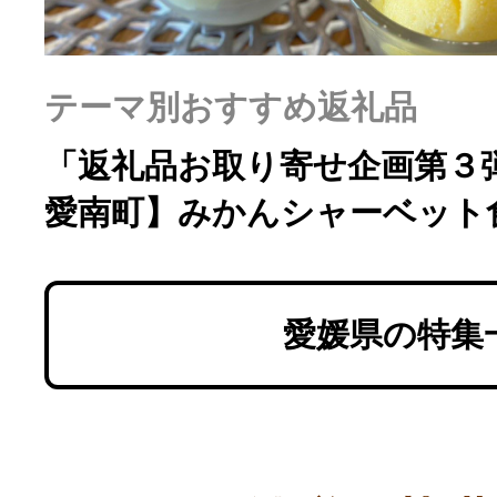
ふるさと納税の基礎知識
10秒ぴったり診断
テーマ別おすすめ返礼品
「返礼品お取り寄せ企画第３
自治体直営サイト特集
愛南町】みかんシャーベット
はじめるバイブルとは
愛媛県の特集
よくあるご質問
問い合わせ