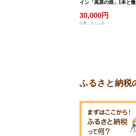
イン「高原の煌」1本と
ゴワイン「あわいろ恋日
30,000円
ット
出典：さとふる
ふるさと納税