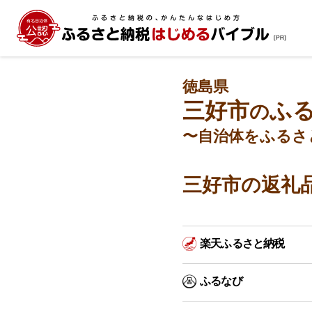
徳島県
三好市
ふ
の
〜自治体をふるさ
三好市の返礼
楽天ふるさと納税
ふるなび