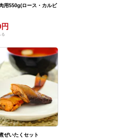
肉用550g(ロース・カルビ
00円
ふる
煮ぜいたくセット