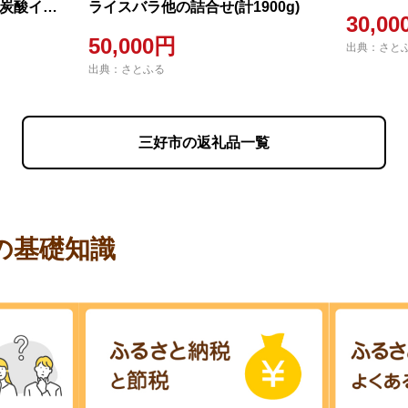
微炭酸イチ
ライスバラ他の詰合せ(計1900g)
30,0
和」1本セ
50,000円
出典：さと
出典：さとふる
三好市の返礼品一覧
の基礎知識