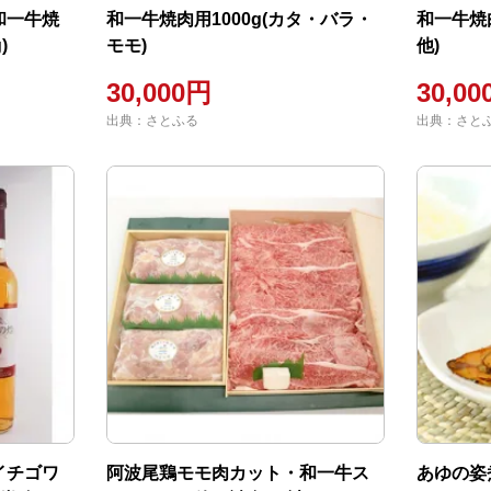
和一牛焼
和一牛焼肉用1000g(カタ・バラ・
和一牛焼
)
モモ)
他)
30,000円
30,0
出典：さとふる
出典：さと
イチゴワ
阿波尾鶏モモ肉カット・和一牛ス
あゆの姿