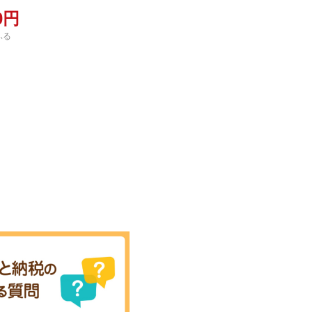
00円
ふる