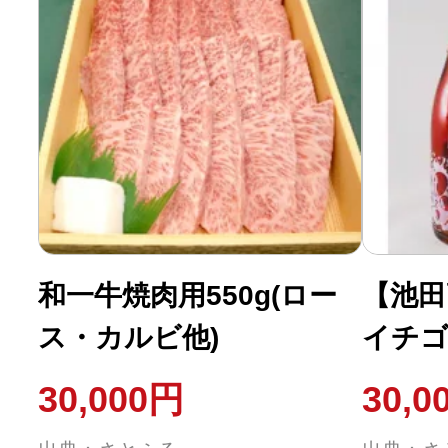
和一牛焼肉用550g(ロー
【池田
ス・カルビ他)
イチゴ
煌」1
30,000円
30,0
ワイン