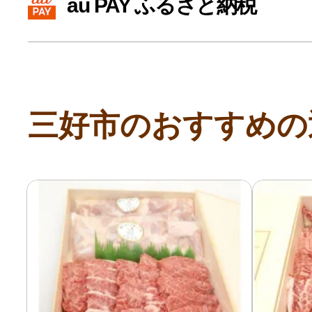
au PAY ふるさと納税
寄付上限額シミュレーション
給与所得者版
三好市のおすすめの
副業・パラレルワーカー
個人事業主・フリーラン
個人事業・フリーランス