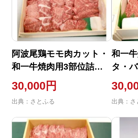
ふるさと納税の基礎知識
10秒ぴったり診断
自治体直営サイト特集
阿波尾鶏モモ肉カット・
和一牛
和一牛焼肉用3部位詰合
タ・バ
はじめるバイブルとは
せ(計1200g)
30,000円
30,0
よくあるご質問
出典：さとふる
出典：さ
問い合わせ