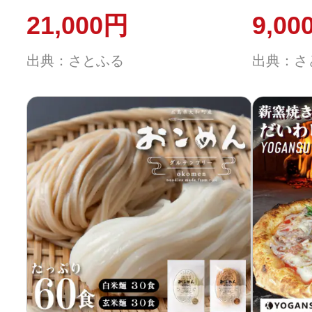
本 4週間分 野村乳業
21,000円
9,00
[104-002]
出典：さとふる
出典：さ