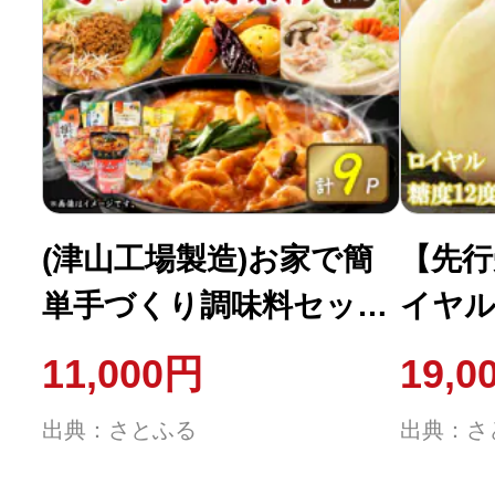
(津山工場製造)お家で簡
【先行
単手づくり調味料セット!
イヤル 
大人気製品詰め合わせ
ズ) 
11,000円
19,0
出典：さとふる
出典：さ