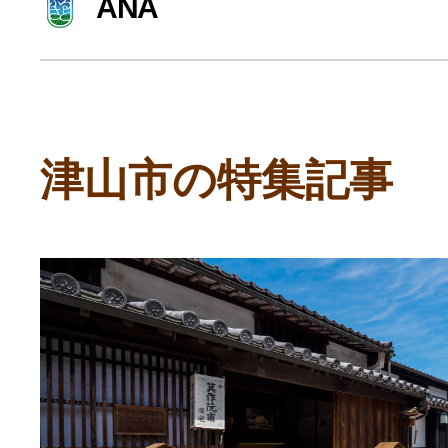
ANA
寄付上限額シミュレーション
給与所得者版
津山市の特集記事
副業・パラレルワーカー
個人事業主・フリーラン
個人事業・フリーランス