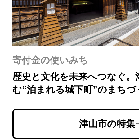
ふるさと納税の基礎知識
10秒ぴったり診断
自治体直営サイト特集
寄付金の使いみち
はじめるバイブルとは
歴史と文化を未来へつなぐ。
む“泊まれる城下町”のまちづ
よくあるご質問
問い合わせ
津山市の特集