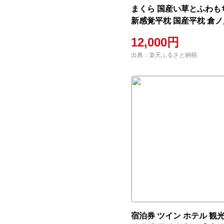
まくら 国産い草とふわも
新感覚平枕 国産平枕 倉
のと） 枕 寝具 【 新素
12,000円
香り 柔らかい ふわふわ 
出典：楽天ふるさと納税
心地よい フィット感 通気
宿泊券 ツイン ホテル 観光