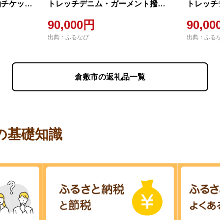
泊チケット
トレッチデニム・ガーメント撥
トレッチ
行 倉敷観
水・スリムテーパードパンツ（サ
水・スリ
90,000円
90,0
】
イズ 54）【ユニセックス デニム
イズ 5
出典：ふるなび
出典：ふる
ジーンズ ズボン パンツ ストレッチ
ジーンズ
ストレッチデニム スリムテーパー
ストレッ
ドパン
ドパン
倉敷市の返礼品一覧
の基礎知識