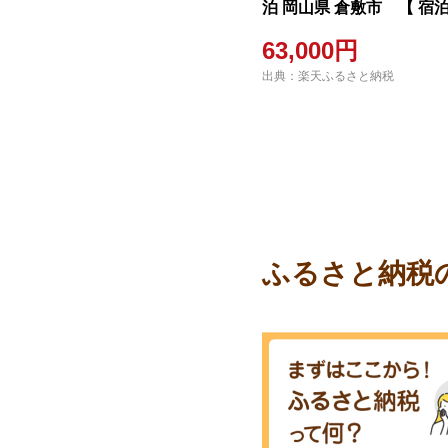
泊 岡山県 倉敷市 【 宿
ホテル券 岡山観光 岡山旅
63,000円
光 倉敷旅行 宿泊先 泊り 
出典：楽天ふるさと納税
ふるさと納税