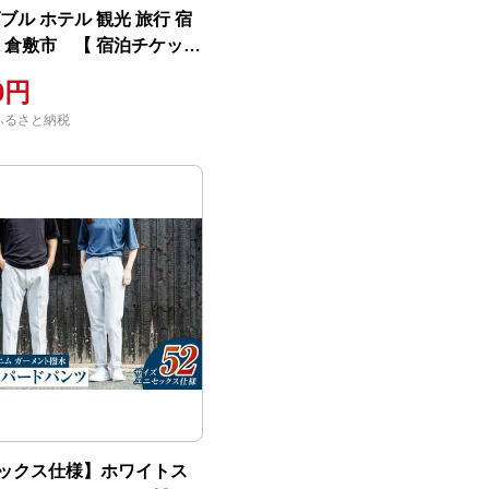
ブル ホテル 観光 旅行 宿
県 倉敷市 【 宿泊チケット
 岡山観光 岡山旅行 倉敷観
00円
行 宿泊先 泊り 】
ふるさと納税
ックス仕様】ホワイトス