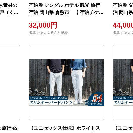
ち素材の
宿泊券 シングル ホテル 観光 旅行
宿泊券 ダ
ノ戸（くら
宿泊 岡山県 倉敷市 【 宿泊チケッ
泊 岡山
材 上質な
ト ホテル券 岡山観光 岡山旅行 倉
ホテル券
32,000円
44,0
もちもち
敷観光 倉敷旅行 宿泊先 泊り 】
光 倉敷旅
出典：楽天ふるさと納税
出典：楽天
性抜群 】
 旅行 宿
【ユニセックス仕様】ホワイトス
【ユニセ