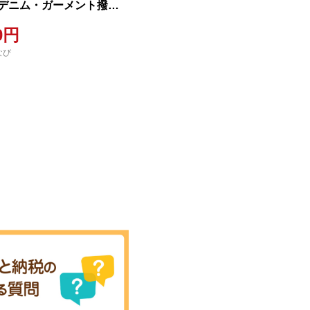
デニム・ガーメント撥
ムテーパードパンツ（サ
00円
2）【ユニセックス デニム
なび
 ズボン パンツ ストレッチ
チデニム スリムテーパー