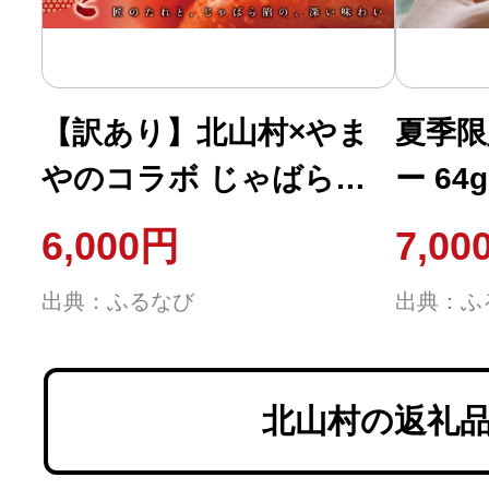
【訳あり】北山村×やま
夏季限
やのコラボ じゃばら明
ー 64
太 無着色 360g 数量限定
6,000円
7,00
辛子明太子 明太子 本場
出典：ふるなび
出典：ふ
やまや【ymy100-wk】
北山村の返礼