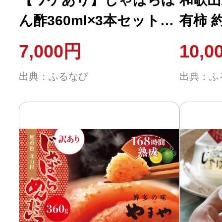
ん酢360ml×3本セット
有柿 約
【njb361-wk】
入り）
7,000円
10,0
月中旬
出典：ふるなび
出典：ふ
【mat