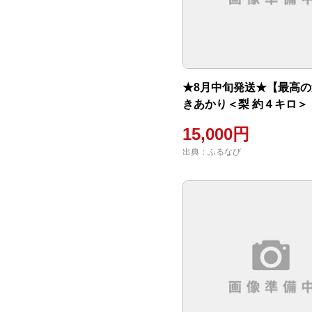
★8月中旬発送★【最高
きあかり＜梨 約４キロ＞
15,000円
出典：ふるなび