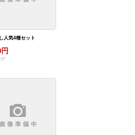
し人気4種セット
00円
なび