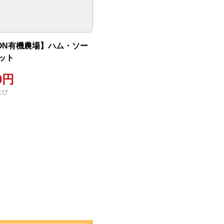
TON有機農場】ハム・ソー
ット
00円
なび