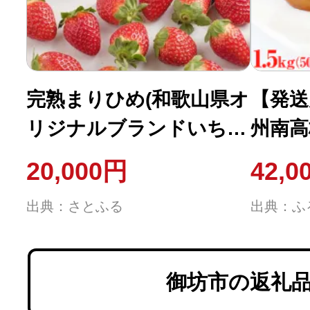
完熟まりひめ(和歌山県オ
【発送
リジナルブランドいち
州南高
ご)9～18粒入×4P(2023年
1.5kg
20,000円
42,0
12月より順次発送)
月・1
出典：さとふる
出典：ふ
御坊市の返礼