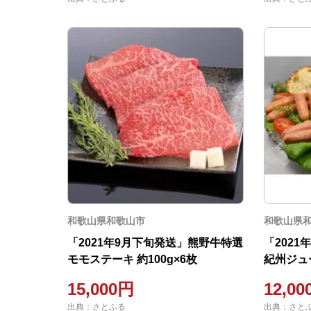
和歌山県和歌山市
和歌山県
「2021年9月下旬発送」熊野牛特選
「202
モモステーキ 約100g×6枚
紀州ジュ
15,000円
12,0
出典：さとふる
出典：さと