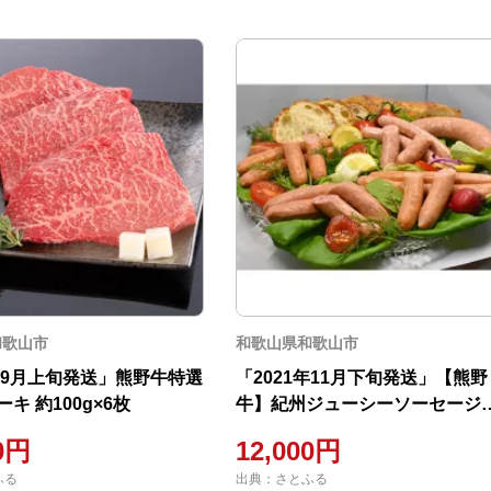
和歌山市
和歌山県和歌山市
1年9月上旬発送」熊野牛特選
「2021年11月下旬発送」【熊野
キ 約100g×6枚
牛】紀州ジューシーソーセージ
ット
00円
12,000円
ふる
出典：さとふる