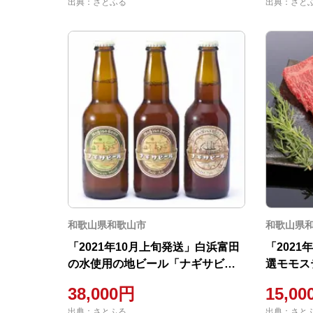
出典：さとふる
出典：さと
和歌山県和歌山市
和歌山県
「2021年10月上旬発送」白浜富田
「202
の水使用の地ビール「ナギサビー
選モモステ
ル」3種30本セット
38,000円
15,0
出典：さとふる
出典：さと