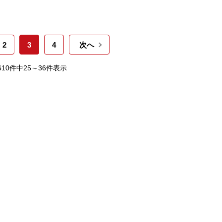
2
3
4
次へ
,610件中25～36件表示