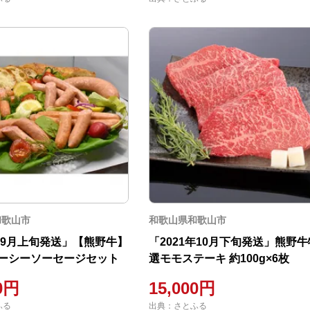
和歌山市
和歌山県和歌山市
1年9月上旬発送」【熊野牛】
「2021年10月下旬発送」熊野牛
ーシーソーセージセット
選モモステーキ 約100g×6枚
00円
15,000円
ふる
出典：さとふる