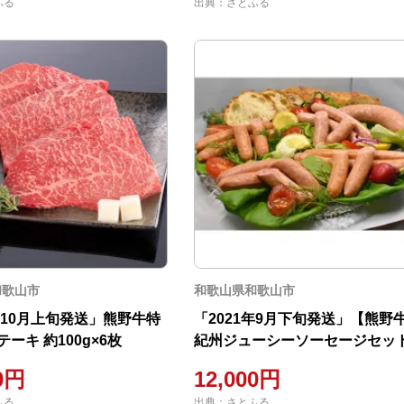
ふる
出典：さとふる
和歌山市
和歌山県和歌山市
1年10月上旬発送」熊野牛特
「2021年9月下旬発送」【熊野
ーキ 約100g×6枚
紀州ジューシーソーセージセッ
00円
12,000円
ふる
出典：さとふる