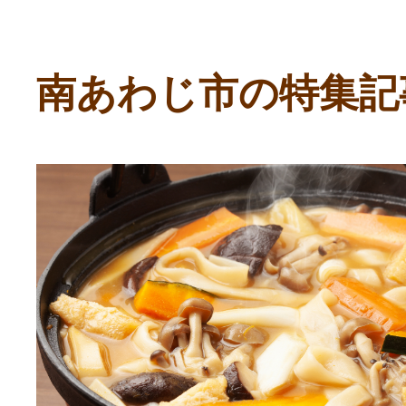
ふるさと納税の基礎知識
10秒ぴったり診断
南あわじ市の特集記
自治体直営サイト特集
はじめるバイブルとは
よくあるご質問
問い合わせ