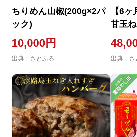
ちりめん山椒(200g×2パ
【6ヶ
ック)
甘玉ね
10,000円
48,0
出典：さとふる
出典：さ