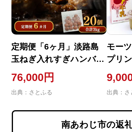
定期便「6ヶ月」淡路島
モーツ
玉ねぎ入れすぎハンバー
プリン
グ 3kg(150g×20個)冷凍
76,000円
9,00
出典：さとふる
出典：さ
南あわじ市の返