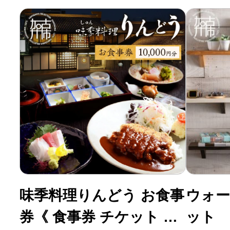
ふるさと納税の基礎知識
10秒ぴったり診断
自治体直営サイト特集
はじめるバイブルとは
よくあるご質問
味季料理りんどう お食事
ウォー
問い合わせ
券《 食事券 チケット レ
ット