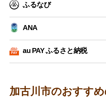
ふるなび
寄付上限額シミュレーション
給与所得者版
ANA
副業・パラレルワーカー
au PAY ふるさと納税
個人事業主・フリーラン
個人事業・フリーランス
加古川市のおすすめ