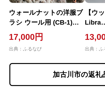
ウォールナットの洋服ブ
【ウッ
ラシ ウール用 (CB-1)
Libra
【2401N07601】
W16c
17,000円
13,0
枠テー
出典：ふるなび
出典：ふ
【240
加古川市の返礼