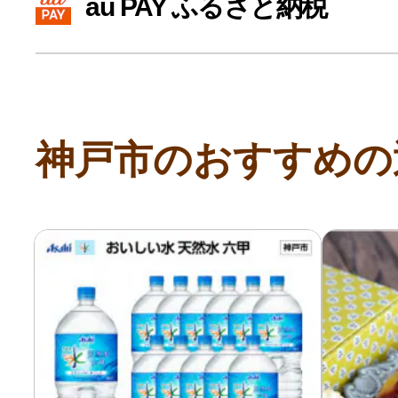
au PAY ふるさと納税
寄付上限額シミュレーション
給与所得者版
神戸市のおすすめの
副業・パラレルワーカー
個人事業主・フリーラン
個人事業・フリーランス