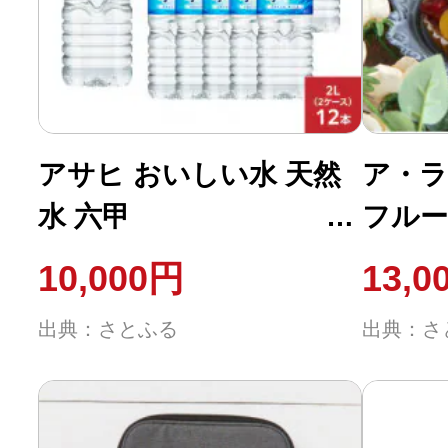
ふるさと納税の基礎知識
10秒ぴったり診断
自治体直営サイト特集
アサヒ おいしい水 天然
ア・ラ
水 六甲
フル
はじめるバイブルとは
PET2L×12本(6本入り2ケ
10,000円
13,0
ース)
よくあるご質問
出典：さとふる
出典：さ
問い合わせ