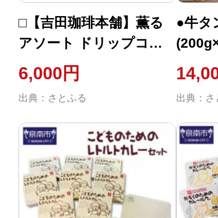
□【吉田珈琲本舗】薫る
●牛タ
アソート ドリップコー
(200
ヒー 5種25袋
6,000円
14,0
出典：さとふる
出典：さ