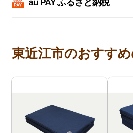
au PAY ふるさと納税
寄付上限額シミュレーション
給与所得者版
東近江市のおすすめ
副業・パラレルワーカー
個人事業主・フリーラン
個人事業・フリーランス