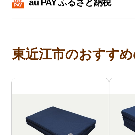
au PAY ふるさと納税
寄付上限額シミュレーション
給与所得者版
東近江市のおすすめ
副業・パラレルワーカー
個人事業主・フリーラン
個人事業・フリーランス