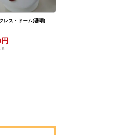
クレス・ドーム(珊瑚)
00円
ふる