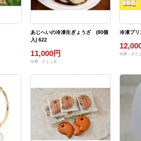
あじへいの冷凍生ぎょうざ (80個
冷凍プリン
入) 622
12,0
11,000円
出典：さと
出典：さとふる