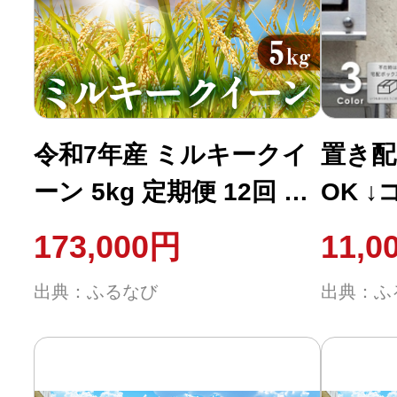
ふるさと納税の基礎知識
10秒ぴったり診断
自治体直営サイト特集
令和7年産 ミルキークイ
置き配 プ
ーン 5kg 定期便 12回 白
OK 
はじめるバイブルとは
米 ブランド米 ミルキー
さい]
173,000円
11,0
ﾐﾙｷｰｸｲｰﾝ お米 こめ 米 ※
シルバ
よくあるご質問
出典：ふるなび
出典：ふ
コメ ご飯 生活必需品 日
ンズ】
問い合わせ
用品 定期 定期配送 人気
置き配
美味しい 取り寄せ 5キロ
れ チ