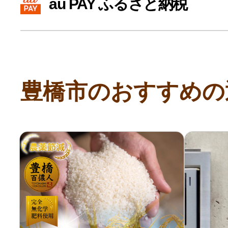
au PAY ふるさと納税
寄付上限額シミュレーション
給与所得者版
豊橋市のおすすめの
副業・パラレルワーカー
個人事業主・フリーラン
個人事業・フリーランス