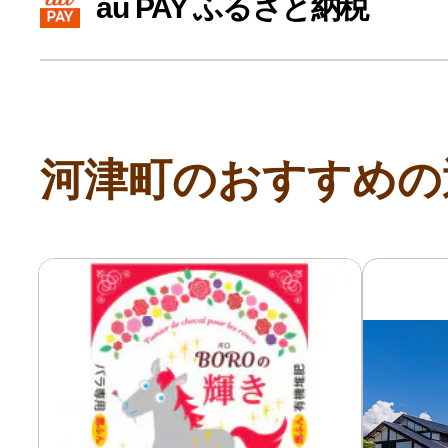
au PAY ふるさと納税
寄付上限額シミュレーション
給与所得者版
河津町のおすすめの
副業・パラレルワーカー
個人事業主・フリーラン
個人事業・フリーランス