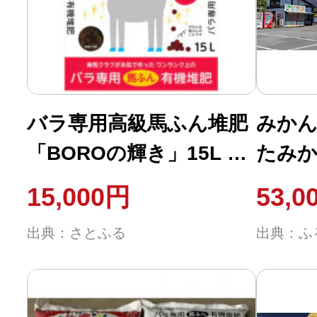
ふるさと納税の基礎知識
10秒ぴったり診断
自治体直営サイト特集
バラ専用高級馬ふん堆肥
みかん
「BOROの輝き」15L 3
たみか
はじめるバイブルとは
個セット
15,000円
53,0
よくあるご質問
出典：さとふる
出典：ふ
問い合わせ