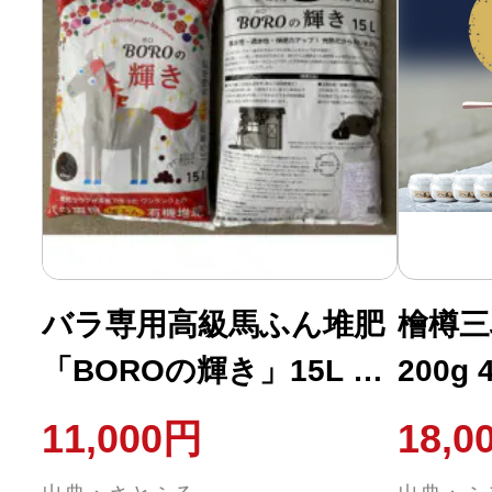
バラ専用高級馬ふん堆肥
檜樽三
「BOROの輝き」15L 2
200g
個セット
わせ 
11,000円
18,0
あら塩