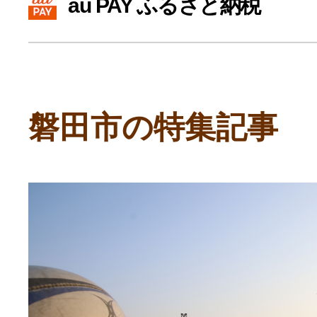
au PAY ふるさと納税
寄付上限額シミュレーション
給与所得者版
磐田市の特集記事
副業・パラレルワーカー
個人事業主・フリーラン
個人事業・フリーランス