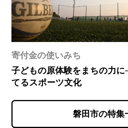
ふるさと納税の基礎知識
10秒ぴったり診断
自治体直営サイト特集
寄付金の使いみち
はじめるバイブルとは
子どもの原体験をまちの力に
てるスポーツ文化
よくあるご質問
問い合わせ
磐田市の特集