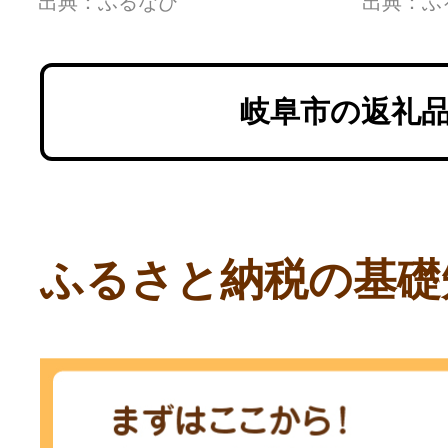
出典：ふるなび
出典：ふ
く 焼肉セット 焼肉用 赤
く 焼
身 最高級 a5 A5 牛 和牛
身 最高
牛肉 お肉 高級 贈答ギフ
牛肉 
岐阜市の返礼
ト 岐阜
ト 岐
ふるさと納税の基礎