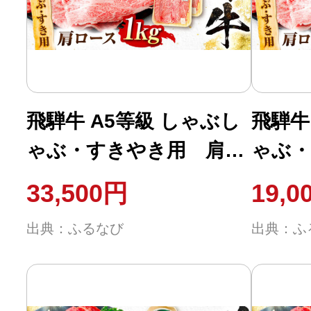
ふるさと納税の基礎知識
10秒ぴったり診断
自治体直営サイト特集
飛騨牛 A5等級 しゃぶし
飛騨牛
ゃぶ・すきやき用 肩ロ
ゃぶ・
はじめるバイブルとは
ース 1kg ロース ろーす
ース 5
33,500円
19,0
カタロース 肩ロース し
カタロ
よくあるご質問
出典：ふるなび
出典：ふ
ゃぶしゃぶ しゃぶしゃ
ゃぶし
問い合わせ
ぶ牛 赤身 すき焼き すき
ぶ牛 
やき すき焼き肉 すき焼
やき 