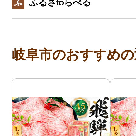
ふるさtoらべる
寄付上限額シミュレーション
給与所得者版
岐阜市のおすすめの
副業・パラレルワーカー
個人事業主・フリーラン
個人事業・フリーランス