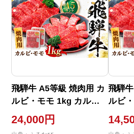
き用 すき焼き用牛肉 赤
き用 
身
飛騨牛 A5等級 焼肉用 カ
飛騨牛
ルビ・モモ 1kg カルビ
ルビ・
カルビ焼肉 カルビ肉 も
カルビ
24,000円
14,5
も肉 焼肉 焼き肉 やきに
も肉 