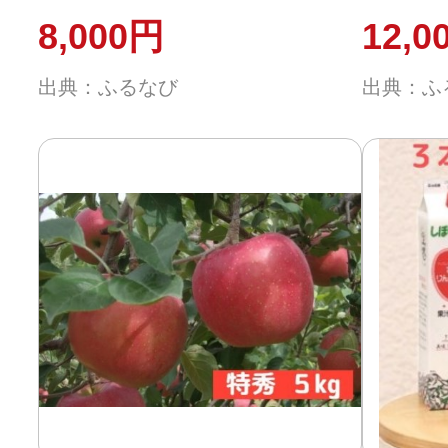
スイート】 家庭用5kg
2種以
8,000円
12,0
長野県飯綱町産
はおま
出典：ふるなび
出典：ふ
綱町産
配送不