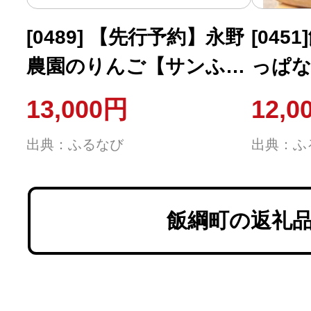
[0489] 【先行予約】永野
[04
農園のりんご【サンふ
っぱ
じ】特秀5kg 完熟蜜入
ス 1
13,000円
12,0
り 長野県飯綱町産
ト 特
出典：ふるなび
出典：ふ
飯綱町の返礼