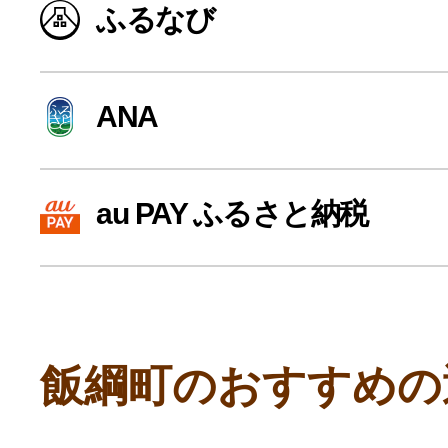
ふるなび
寄付上限額シミュレーション
給与所得者版
ANA
副業・パラレルワーカー
au PAY ふるさと納税
個人事業主・フリーラン
個人事業・フリーランス
飯綱町のおすすめの