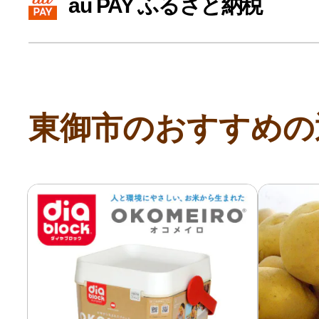
au PAY ふるさと納税
寄付上限額シミュレーション
給与所得者版
東御市のおすすめの
副業・パラレルワーカー
個人事業主・フリーラン
個人事業・フリーランス