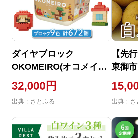
ふるさと納税の基礎知識
10秒ぴったり診断
自治体直営サイト特集
ダイヤブロック
【先行
OKOMEIRO(オコメイロ)
東御市
はじめるバイブルとは
L
10kg
32,000円
15,0
お届け
よくあるご質問
出典：さとふる
出典：さ
問い合わせ