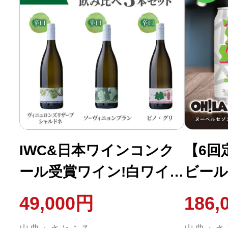
IWC&日本ワインコンク
【6回
ール受賞ワイン!白ワイ
ビール
ン 辛口 3種 飲み比べ 3本
ン」2
49,000円
186,
セット
地ビー