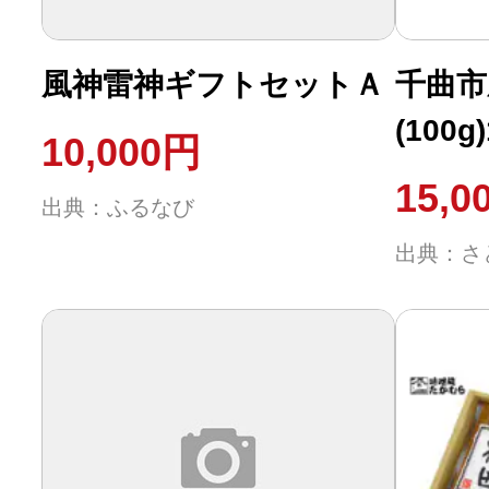
ふるさと納税の基礎知識
風神雷神ギフトセットＡ
千曲市
10秒ぴったり診断
(100
10,000円
んずジ
自治体直営サイト特集
15,0
出典：ふるなび
160g
はじめるバイブルとは
出典：さ
よくあるご質問
問い合わせ