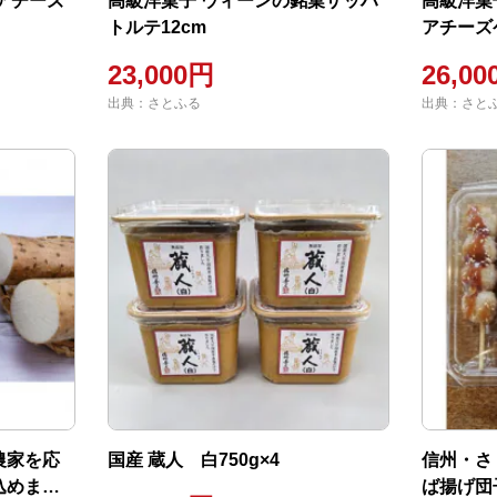
アチーズ
高級洋菓子 ウィーンの銘菓ザッハ
高級洋菓
トルテ12cm
アチーズ
23,000円
26,0
出典：さとふる
出典：さと
農家を応
国産 蔵人 白750g×4
信州・さ
込めまし
ば揚げ団