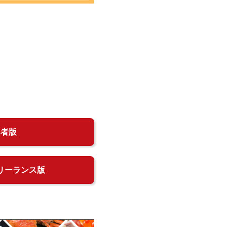
得者版
リーランス版