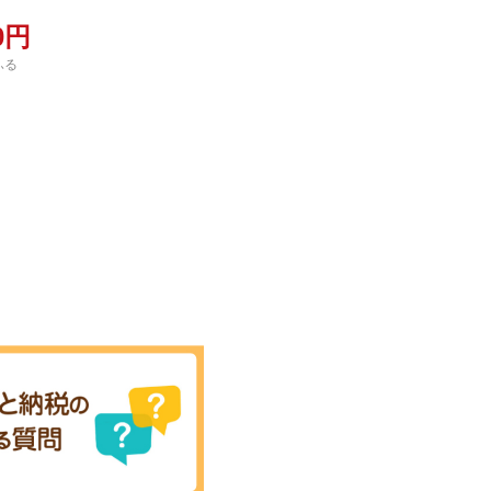
00円
ふる