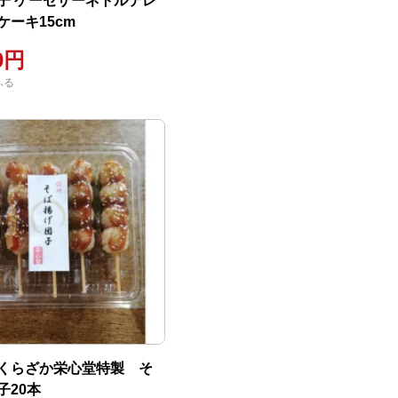
子 ケーゼザーネトルテレ
ケーキ15cm
00円
ふる
くらざか栄心堂特製 そ
子20本