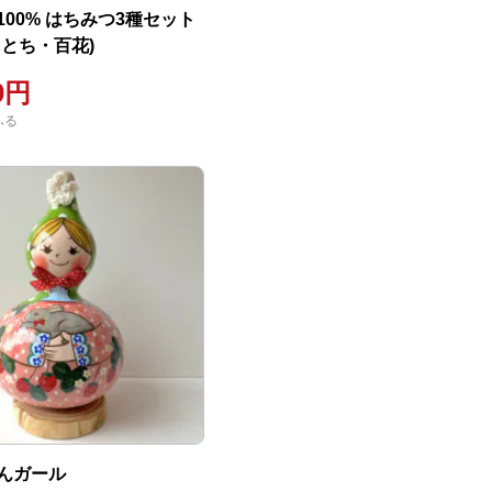
100% はちみつ3種セット
・とち・百花)
00円
ふる
んガール