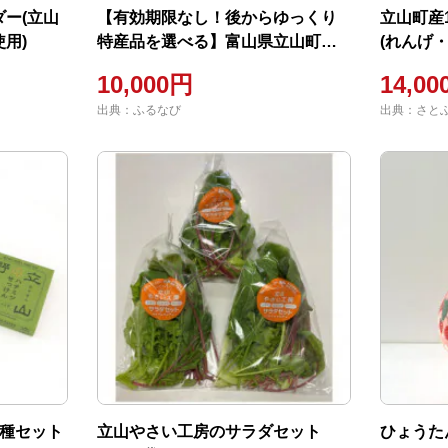
ー(立山
【有効期限なし！後からゆっくり
立山町産
用)
特産品を選べる】富山県立山町カ
(れんげ
タログポイント
10,000円
14,0
出典：ふるなび
出典：さと
3種セット
立山やさい工房のサラダセット
ひょうた