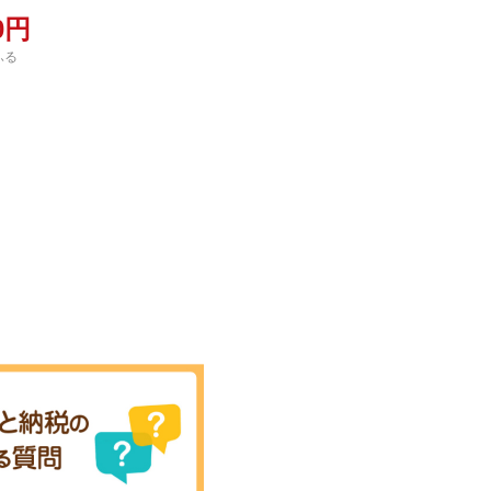
00円
ふる