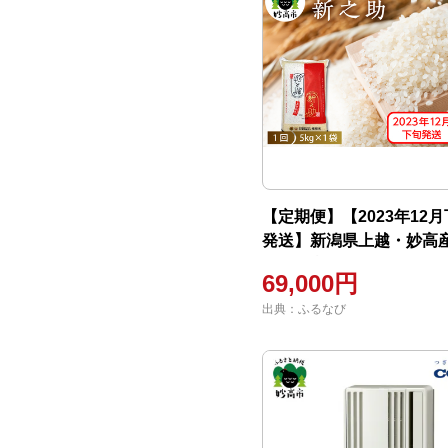
【定期便】【2023年12
発送】新潟県上越・妙高
5kg（計30kg）全6回※
69,000円
島配送不可
出典：ふるなび