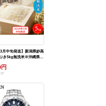
4年3月中旬発送】新潟県妙高
ぶき5kg無洗米※沖縄県・
不可
00円
なび