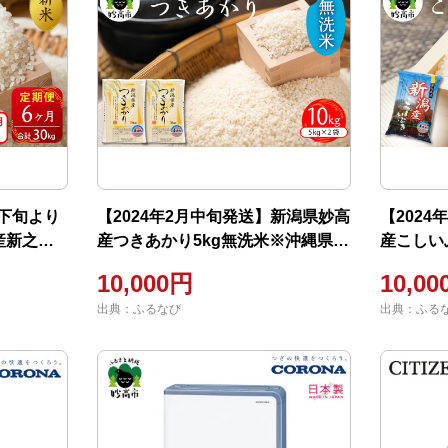
月下旬より
【2024年2月中旬発送】新潟県妙高
【202
産新之助
産つきあかり5kg無洗米※沖縄県・
産こしい
沖縄県・離
離島配送不可
離島配送
10,000円
10,0
出典：ふるなび
出典：ふる