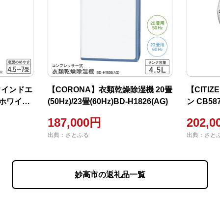
ウインドエ
【CORONA】衣類乾燥除湿機 20畳
【CITI
ィホワイト
(50Hz)/23畳(60Hz)BD-H1826(AG)
ン CB587
187,000円
202,0
出典：さとふる
出典：さと
妙高市の返礼品一覧