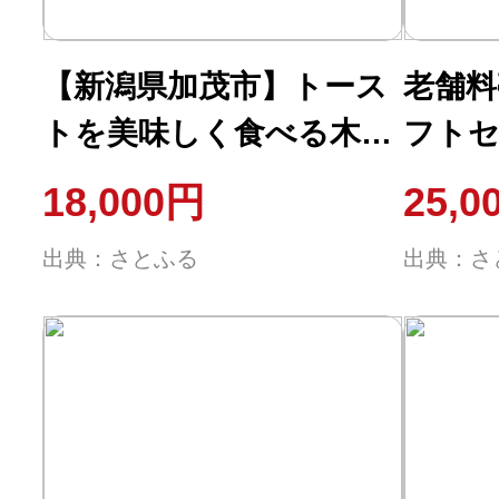
ふるさと納税の基礎知識
【新潟県加茂市】トース
老舗料
10秒ぴったり診断
トを美味しく食べる木の
フト
パン皿〈波乗りパン皿〉
【2種
自治体直営サイト特集
18,000円
25,0
サイズ200・国産山桜
漬炙焼
はじめるバイブルとは
出典：さとふる
出典：さ
よくあるご質問
問い合わせ