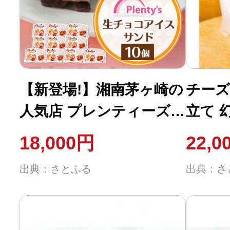
ふるさと納税の基礎知識
10秒ぴったり診断
自治体直営サイト特集
【新登場!】湘南茅ヶ崎の
チーズ
人気店 プレンティーズの
立て 
はじめるバイブルとは
生チョコアイスサンド
ズ×2
18,000円
22,0
(10個)
ーズ×
よくあるご質問
出典：さとふる
出典：さ
問い合わせ