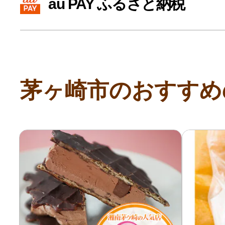
au PAY ふるさと納税
寄付上限額シミュレーション
給与所得者版
茅ヶ崎市のおすすめ
副業・パラレルワーカー
個人事業主・フリーラン
個人事業・フリーランス