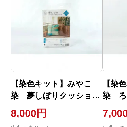
【染色キット】みやこ
【染色
染 夢しぼりクッション
染 ろ
カバーキット (ロコビ
ンカチ
8,000円
7,00
ーチ)