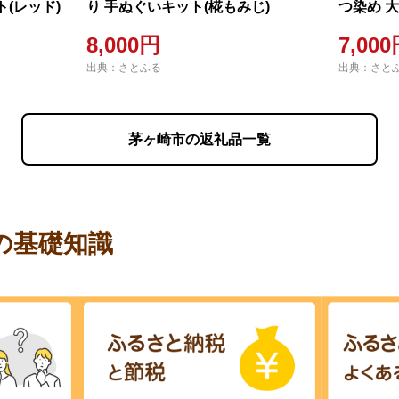
(レッド)
り 手ぬぐいキット(椛もみじ)
つ染め 
ーブルー
8,000円
7,00
出典：さとふる
出典：さと
茅ヶ崎市の返礼品一覧
の基礎知識