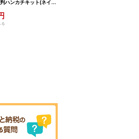
大判ハンカチキット(ネイビ
)
0円
ふる