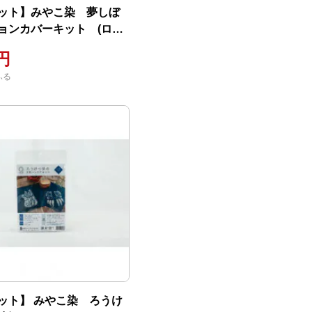
ット】みやこ染 夢しぼ
ョンカバーキット (ロコ
0円
ふる
ット】 みやこ染 ろうけ