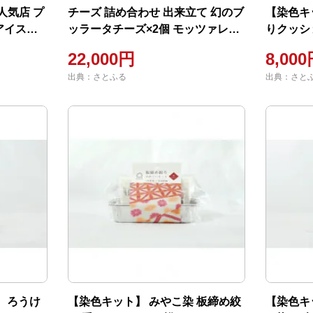
人気店 プ
チーズ 詰め合わせ 出来立て 幻のブ
【染色キ
アイスサ
ッラータチーズ×2個 モッツァレラ
りクッシ
チーズ×2個 セット
ビーチ)
22,000円
8,00
出典：さとふる
出典：さと
 ろうけ
【染色キット】 みやこ染 板締め絞
【染色キ