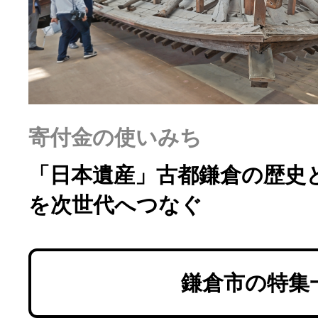
ふるさと納税の基礎知識
10秒ぴったり診断
自治体直営サイト特集
寄付金の使いみち
はじめるバイブルとは
「日本遺産」古都鎌倉の歴史
を次世代へつなぐ
よくあるご質問
問い合わせ
鎌倉市の特集