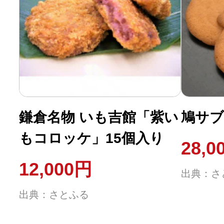
鎌倉名物 いも吉館「紫い
鳩サブ
もコロッケ」15個入り
28,0
12,000円
出典：さ
出典：さとふる