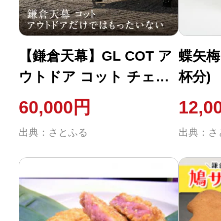
【鎌倉天幕】GL COT ア
蝶矢梅
ウトドア コット チェア
杯分)
ベンチ 折り畳み式簡易ベ
い糖
60,000円
12,0
ッド KTM-CTSF
出典：さとふる
出典：さ