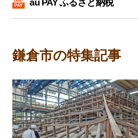
au PAY ふるさと納税
寄付上限額シミュレーション
給与所得者版
鎌倉市の特集記事
副業・パラレルワーカー
個人事業主・フリーラン
個人事業・フリーランス