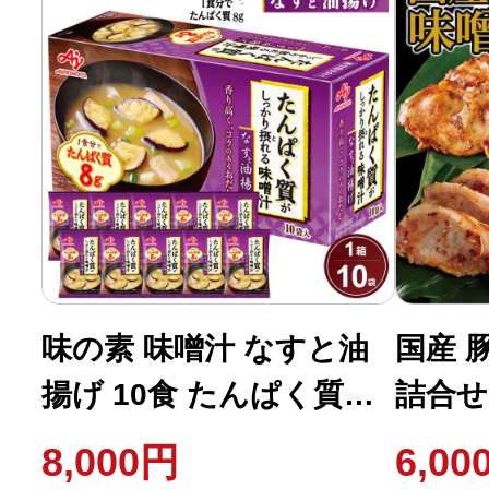
味の素 味噌汁 なすと油
国産 
揚げ 10食 たんぱく質が
詰合せ
しっかり摂れる インス
ク入 
8,000円
6,00
タント 即席 みそ汁
ス 人