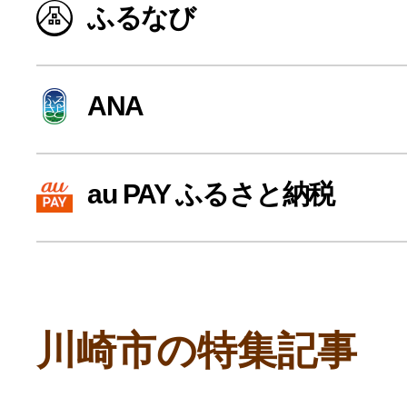
ふるなび
寄付上限額シミュレーション
給与所得者版
ANA
副業・パラレルワーカー
au PAY ふるさと納税
個人事業主・フリーラン
個人事業・フリーランス
川崎市の特集記事