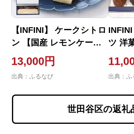
【INFINI】 ケークシトロ
INFI
ン 【国産 レモンケーキ
ツ 洋
パウンドケーキ 爽やか
合わせ
13,000円
11,0
しっとり濃厚 上品な甘さ
ナンシ
出典：ふるなび
出典：ふ
贅沢 ティータイム 贈り
プレゼ
物 洋菓子 スイーツ デザ
_0004
ート お取り寄せ】
世田谷区の返礼
_0004-003-se4